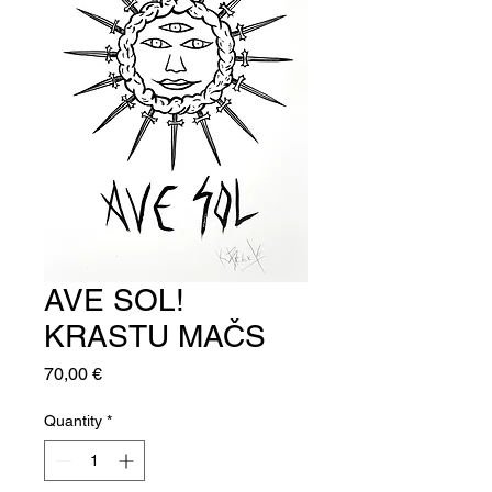
AVE SOL!
KRASTU MAČS
Price
70,00 €
Quantity
*