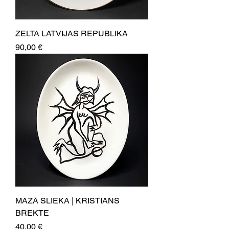
ZELTA LATVIJAS REPUBLIKA
Price
90,00 €
MAZĀ SLIEKA | KRISTIANS
BREKTE
Price
40,00 €