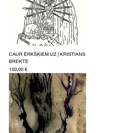
CAUR ĒRKŠĶIEM UZ | KRISTIANS
BREKTE
Price
150,00 €