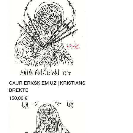
CAUR ĒRKŠĶIEM UZ | KRISTIANS
BREKTE
Price
150,00 €