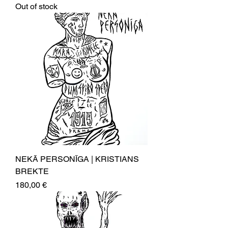
Out of stock
NEKĀ PERSONĪGA | KRISTIANS
BREKTE
Price
180,00 €