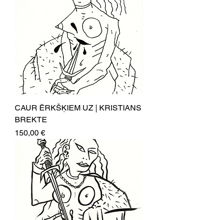
CAUR ĒRKŠĶIEM UZ | KRISTIANS
BREKTE
Price
150,00 €