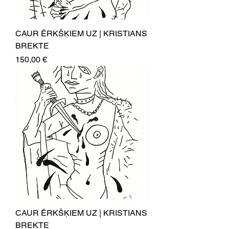
CAUR ĒRKŠĶIEM UZ | KRISTIANS
BREKTE
Price
150,00 €
CAUR ĒRKŠĶIEM UZ | KRISTIANS
BREKTE