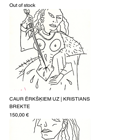
Out of stock
CAUR ĒRKŠĶIEM UZ | KRISTIANS
BREKTE
Price
150,00 €