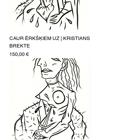
CAUR ĒRKŠĶIEM UZ | KRISTIANS
BREKTE
Price
150,00 €