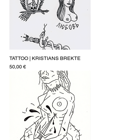
TATTOO | KRISTIANS BREKTE
Price
50,00 €